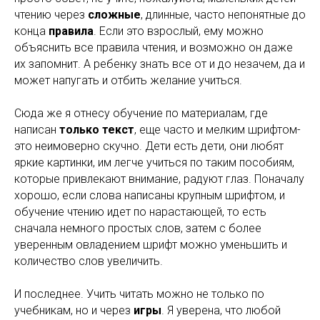
чтению через
сложные
, длинные, часто непонятные до
конца
правила
. Если это взрослый, ему можно
объяснить все правила чтения, и возможно он даже
их запомнит. А ребенку знать все от и до незачем, да и
может напугать и отбить желание учиться.
Сюда же я отнесу обучение по материалам, где
написан
только текст
, еще часто и мелким шрифтом-
это неимоверно скучно. Дети есть дети, они любят
яркие картинки, им легче учиться по таким пособиям,
которые привлекают внимание, радуют глаз. Поначалу
хорошо, если слова написаны крупным шрифтом, и
обучение чтению идет по нарастающей, то есть
сначала немного простых слов, затем с более
уверенным овладением шрифт можно уменьшить и
количество слов увеличить.
И последнее. Учить читать можно не только по
учебникам, но и через
игры
. Я уверена, что любой